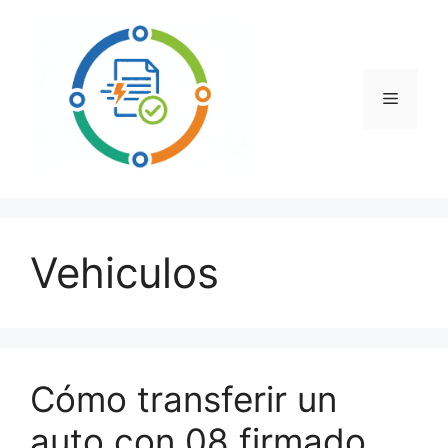
Saltar
al
contenido
Menú
Vehiculos
Cómo transferir un
auto con 08 firmado