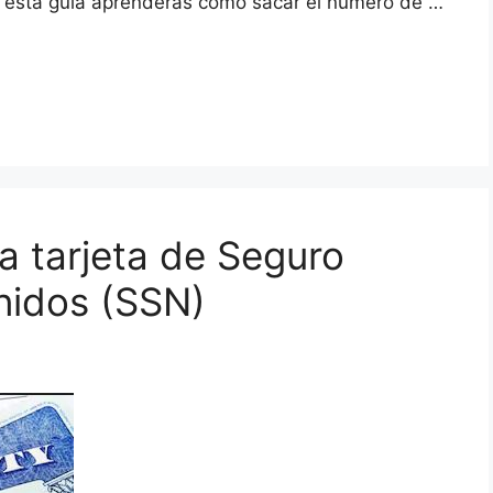
 En esta guía aprenderás cómo sacar el número de …
la tarjeta de Seguro
nidos (SSN)