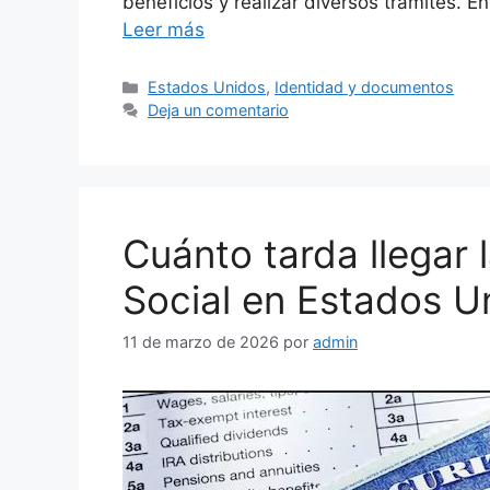
beneficios y realizar diversos trámites.
Leer más
Categorías
Estados Unidos
,
Identidad y documentos
Deja un comentario
Cuánto tarda llegar 
Social en Estados U
11 de marzo de 2026
por
admin