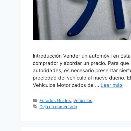
Introducción Vender un automóvil en Est
comprador y acordar un precio. Para que l
autoridades, es necesario presentar cier
propiedad del vehículo al nuevo dueño. E
Vehículos Motorizados de …
Leer más
Categorías
Estados Unidos
,
Vehiculos
Deja un comentario