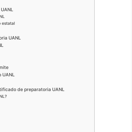
o UANL
ANL
o estatal
toria UANL
NL
mite
do UANL
rtificado de preparatoria UANL
ANL?