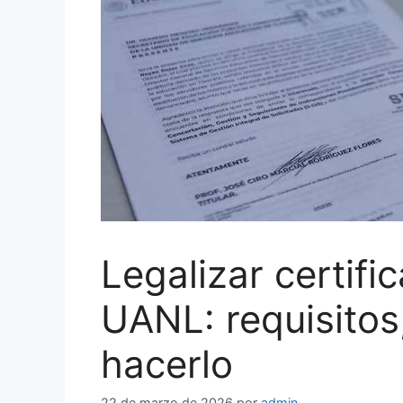
Legalizar certifi
UANL: requisitos
hacerlo
22 de marzo de 2026
por
admin