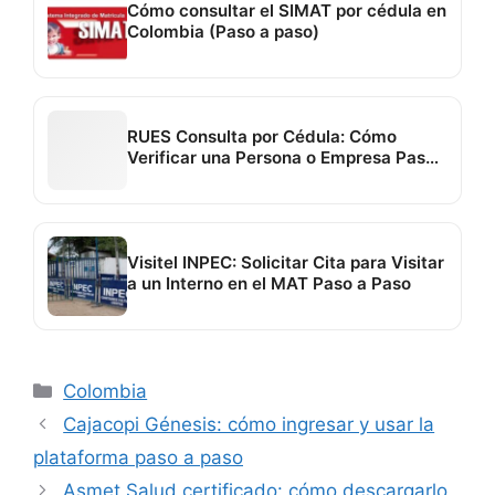
Cómo consultar el SIMAT por cédula en
Colombia (Paso a paso)
RUES Consulta por Cédula: Cómo
Verificar una Persona o Empresa Paso
a Paso
Visitel INPEC: Solicitar Cita para Visitar
a un Interno en el MAT Paso a Paso
Categorías
Colombia
Cajacopi Génesis: cómo ingresar y usar la
plataforma paso a paso
Asmet Salud certificado: cómo descargarlo