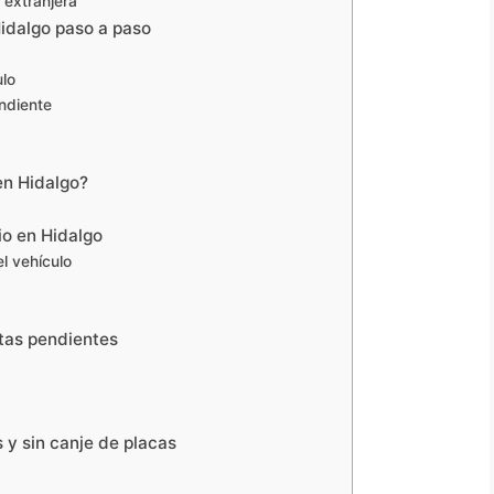
 extranjera
idalgo paso a paso
ulo
ndiente
en Hidalgo?
io en Hidalgo
l vehículo
tas pendientes
 y sin canje de placas