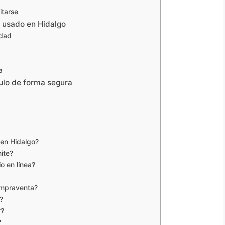
itarse
o usado en Hidalgo
edad
a
ulo de forma segura
 en Hidalgo?
mite?
o en línea?
compraventa?
?
r?
?