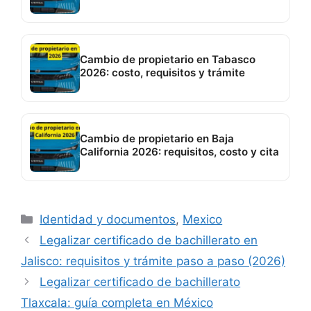
hacerlo
Cambio de propietario en Tabasco
2026: costo, requisitos y trámite
Cambio de propietario en Baja
California 2026: requisitos, costo y cita
Categorías
Identidad y documentos
,
Mexico
Legalizar certificado de bachillerato en
Jalisco: requisitos y trámite paso a paso (2026)
Legalizar certificado de bachillerato
Tlaxcala: guía completa en México