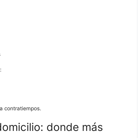
s
:
ta contratiempos.
omicilio: donde más