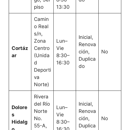
piso
13:30
Camin
o Real
s/n,
Inicial,
Zona
Lun–
Renova
Cortáz
Centro
Vie
ción,
No
ar
(Unida
8:30–
Duplica
d
16:30
do
Deporti
va
Norte)
Rivera
del Río
Inicial,
Dolore
Lun–
Norte
Renova
s
Vie
No.
ción,
No
Hidalg
8:30–
55-A,
Duplica
o
16:30