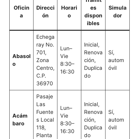
Trámit
Oficin
Direcci
Horari
es
Simula
a
ón
o
dispon
dor
ibles
Echega
ray No.
Inicial,
Lun–
701,
Renova
Sí,
Abasol
Vie
Zona
ción,
autom
o
8:30–
Centro,
Duplica
óvil
16:30
C.P.
do
36970
Pasaje
Las
Inicial,
Lun–
Fuente
Renova
Sí,
Acám
Vie
s Local
ción,
autom
baro
8:30–
118,
Duplica
óvil
16:30
Planta
do