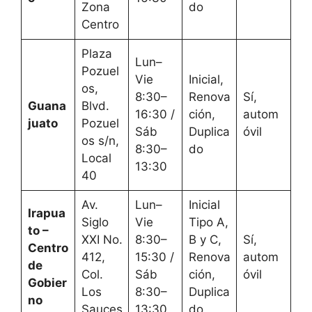
Zona
do
Centro
Plaza
Lun–
Pozuel
Vie
Inicial,
os,
8:30–
Renova
Sí,
Guana
Blvd.
16:30 /
ción,
autom
juato
Pozuel
Sáb
Duplica
óvil
os s/n,
8:30–
do
Local
13:30
40
Av.
Lun–
Inicial
Irapua
Siglo
Vie
Tipo A,
to –
XXI No.
8:30–
B y C,
Sí,
Centro
412,
15:30 /
Renova
autom
de
Col.
Sáb
ción,
óvil
Gobier
Los
8:30–
Duplica
no
Sauces
13:30
do