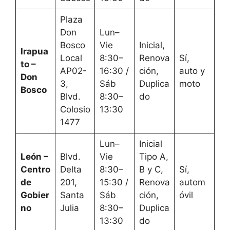
Plaza
Don
Lun–
Bosco
Vie
Inicial,
Irapua
Local
8:30–
Renova
Sí,
to –
AP02-
16:30 /
ción,
auto y
Don
3,
Sáb
Duplica
moto
Bosco
Blvd.
8:30–
do
Colosio
13:30
1477
Lun–
Inicial
León –
Blvd.
Vie
Tipo A,
Centro
Delta
8:30–
B y C,
Sí,
de
201,
15:30 /
Renova
autom
Gobier
Santa
Sáb
ción,
óvil
no
Julia
8:30–
Duplica
13:30
do