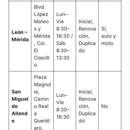
Blvd.
López
Lun–
Mateo
Vie
Inicial,
s y
8:30–
Renova
Sí,
León –
Mérida
16:30 /
ción,
auto y
Mérida
, Col.
Sáb
Duplica
moto
El
8:30–
do
Coecill
13:30
o
Plaza
Magnol
San
ia,
Inicial,
Lun–
Miguel
Camin
Renova
Vie
de
o Real
ción,
No
8:30–
Allend
a
Duplica
16:30
e
Querét
do
aro,