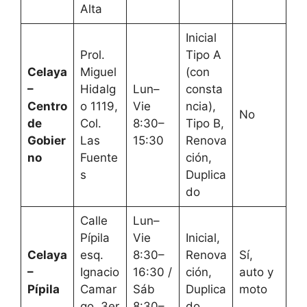
Alta
Inicial
Prol.
Tipo A
Celaya
Miguel
(con
–
Hidalg
Lun–
consta
Centro
o 1119,
Vie
ncia),
No
de
Col.
8:30–
Tipo B,
Gobier
Las
15:30
Renova
no
Fuente
ción,
s
Duplica
do
Calle
Lun–
Pípila
Vie
Inicial,
Celaya
esq.
8:30–
Renova
Sí,
–
Ignacio
16:30 /
ción,
auto y
Pípila
Camar
Sáb
Duplica
moto
go, 3er
8:30–
do