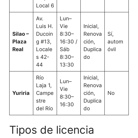
Local 6
Av.
Lun–
Luis H.
Vie
Inicial,
Silao –
Ducoin
8:30–
Renova
Sí,
Plaza
g #13,
16:30 /
ción,
autom
Real
Locale
Sáb
Duplica
óvil
s 42-
8:30–
do
44
13:30
Río
Inicial,
Lun–
Laja 1,
Renova
Vie
Yuriria
Campe
ción,
No
8:30–
stre
Duplica
16:30
del Río
do
Tipos de licencia