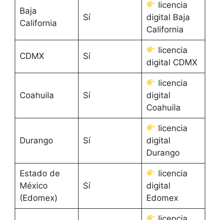
licencia
Baja
Sí
digital Baja
California
California
licencia
CDMX
Sí
digital CDMX
licencia
Coahuila
Sí
digital
Coahuila
licencia
Durango
Sí
digital
Durango
Estado de
licencia
México
Sí
digital
(Edomex)
Edomex
licencia