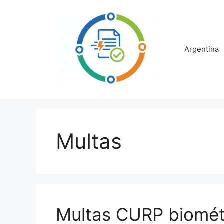
Saltar
al
contenido
Argentina
Multas
Multas CURP biométri