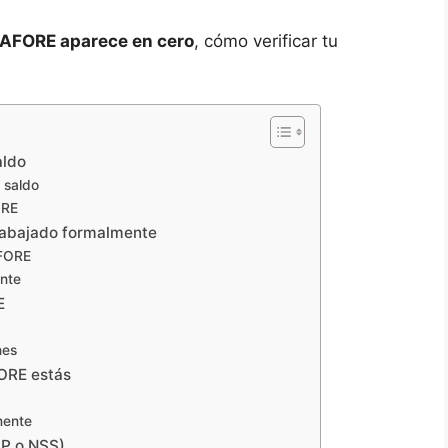
 AFORE aparece en cero
, cómo verificar tu
aldo
l saldo
ORE
trabajado formalmente
AFORE
ente
E
nes
FORE estás
mente
RP o NSS)