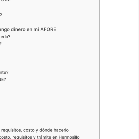
o
tengo dinero en mi AFORE
erlo?
?
nte?
RE?
requisitos, costo y dónde hacerlo
sto, requisitos y trámite en Hermosillo