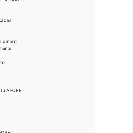
sabes
e dinero
lmente
nte
n tu AFORE
AFORE