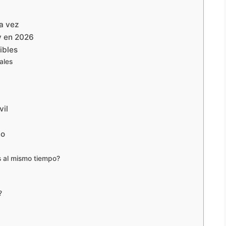
ra vez
y en 2026
ibles
ales
vil
do
s al mismo tiempo?
?