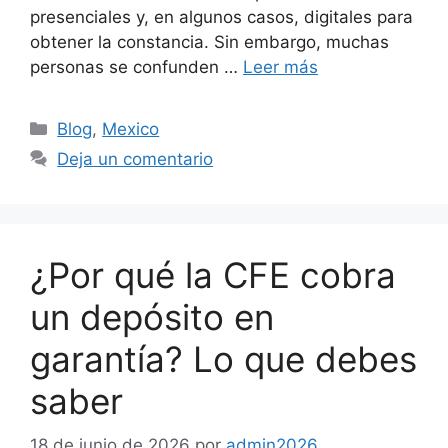
presenciales y, en algunos casos, digitales para
obtener la constancia. Sin embargo, muchas
personas se confunden …
Leer más
Categorías
Blog
,
Mexico
Deja un comentario
¿Por qué la CFE cobra
un depósito en
garantía? Lo que debes
saber
18 de junio de 2026
por
admin2026