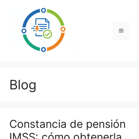
Saltar
al
contenido
Menú
Blog
Constancia de pensión
IMSS: cómo obtenerla