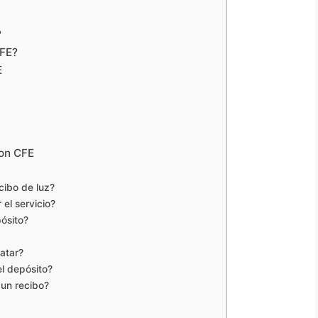
?
CFE?
E
con CFE
cibo de luz?
 el servicio?
ósito?
atar?
l depósito?
 un recibo?